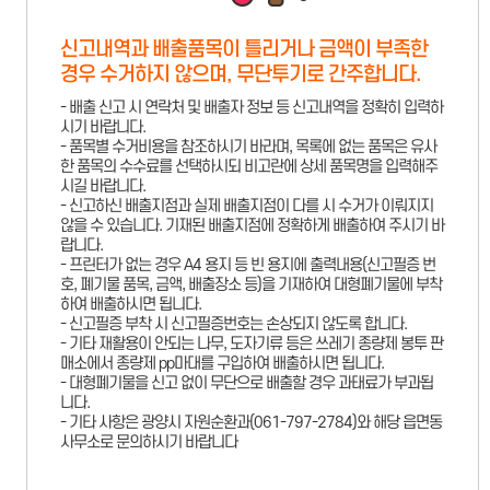
신고내역과 배출품목이 틀리거나 금액이 부족한
경우 수거하지 않으며, 무단투기로 간주합니다.
- 배출 신고 시 연락처 및 배출자 정보 등 신고내역을 정확히 입력하
시기 바랍니다.
- 품목별 수거비용을 참조하시기 바라며, 목록에 없는 품목은 유사
한 품목의 수수료를 선택하시되 비고란에 상세 품목명을 입력해주
시길 바랍니다.
- 신고하신 배출지점과 실제 배출지점이 다를 시 수거가 이뤄지지
않을 수 있습니다. 기재된 배출지점에 정확하게 배출하여 주시기 바
랍니다.
- 프린터가 없는 경우 A4 용지 등 빈 용지에 출력내용(신고필증 번
호, 폐기물 품목, 금액, 배출장소 등)을 기재하여 대형폐기물에 부착
하여 배출하시면 됩니다.
- 신고필증 부착 시 신고필증번호는 손상되지 않도록 합니다.
- 기타 재활용이 안되는 나무, 도자기류 등은 쓰레기 종량제 봉투 판
매소에서 종량제 pp마대를 구입하여 배출하시면 됩니다.
- 대형폐기물을 신고 없이 무단으로 배출할 경우 과태료가 부과됩
니다.
- 기타 사항은 광양시 자원순환과(061-797-2784)와 해당 읍면동
사무소로 문의하시기 바랍니다