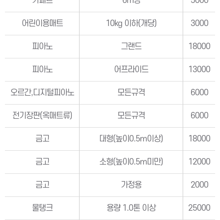
카페트
6㎡당
5000
어린이용매트
10kg 이하(개당)
3000
피아노
그랜드
18000
피아노
어프라이드
13000
오르간,디지털피아노
모든규격
6000
전기장판(옥매트류)
모든규격
6000
금고
대형(높이0.5m이상)
18000
금고
소형(높이0.5m미만)
12000
금고
가정용
2000
물탱크
용량 1.0톤 이상
25000