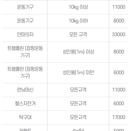
운동기구
10kg 이상
11000
운동기구
10kg 이하
8000
안마의자
모든 규격
33000
트램폴린 (점핑운동
성인용(1m) 이상
8000
기구)
트램폴린 (점핑운동
성인용(1m) 미만
6000
기구)
런닝머신
모든규격
11000
헬스자전거
모든규격
6000
탁구대
모든규격
17000