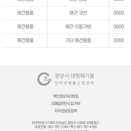
애견용품
애견 쿠션
3000
애견용품
애견 이동가방
3000
애견용품
기타 애견용품
3000
개인정보처리방침
이메일무단수집거부
저작권보호정책
[우편번호 57785] 전라남도 광양시 시청로 33(중동) /
대표전화 : 061-797-2784 / 팩스 061-797-4150