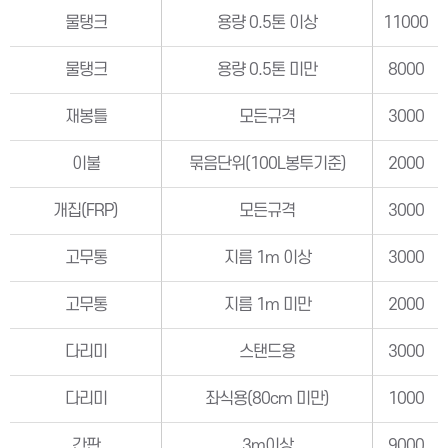
물탱크
용량 0.5톤 이상
11000
물탱크
용량 0.5톤 미만
8000
재봉틀
모든규격
3000
이불
묶음단위(100L봉투기준)
2000
개집(FRP)
모든규격
3000
고무통
지름 1m 이상
3000
고무통
지름 1m 미만
2000
다리미
스탠드용
3000
다리미
좌식용(80cm 미만)
1000
간판
3m이상
9000