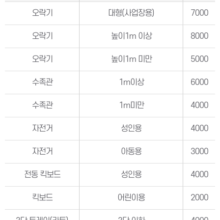
오락기
대형(사업장용)
7000
오락기
높이1m 이상
8000
오락기
높이1m 미만
5000
수족관
1m이상
6000
수족관
1m미만
4000
자전거
성인용
4000
자전거
아동용
3000
전동 킥보드
성인용
4000
킥보드
어린이용
2000