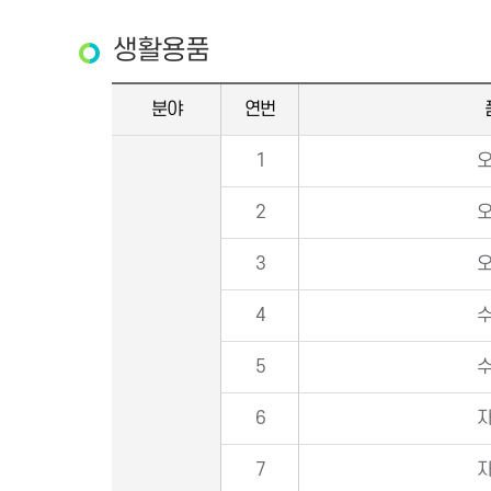
생활용품
분야
연번
1
2
3
4
5
6
7