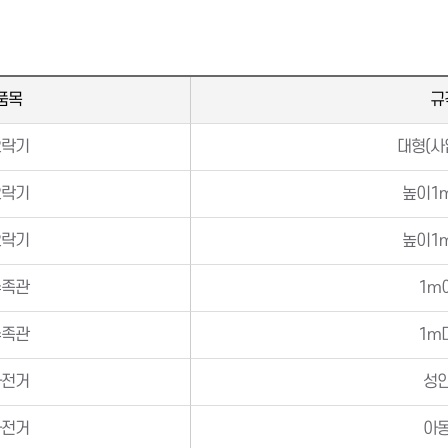
품목
규
오락기
대형(사
오락기
높이1
오락기
높이1
수족관
1m
수족관
1m
자전거
성
자전거
아