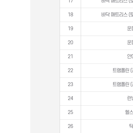
17
바닥 매트리스 (토
18
바닥 매트리스 (토
19
운
20
운
21
안
22
트램폴린 
23
트램폴린 
24
런
25
헬
26