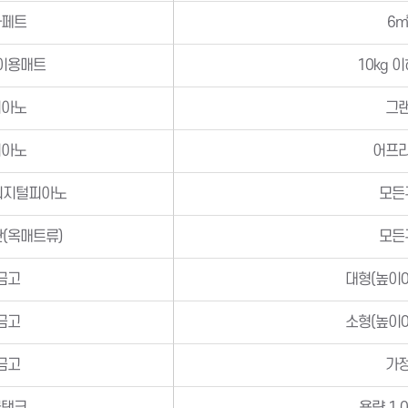
카페트
6
이용매트
10kg 
피아노
그
피아노
어프
디지털피아노
모든
(옥매트류)
모든
금고
대형(높이0
금고
소형(높이0
금고
가