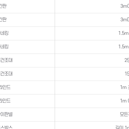
간판
3m
간판
3m
마네킹
1.5
마네킹
1.5
래건조대
2
래건조대
1
라인드
1m
라인드
1m
막이판넬
모든
이스박스
길이 1