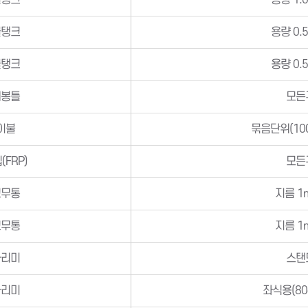
물탱크
용량 1.
물탱크
용량 0.
물탱크
용량 0.
재봉틀
모든
이불
묶음단위(10
(FRP)
모든
고무통
지름 1
고무통
지름 1
다리미
스탠
다리미
좌식용(80