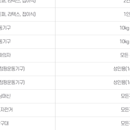
퍼, 라텍스, 접이식)
2
퍼, 라텍스, 접이식)
1
동기구
10k
동기구
10k
마의자
모든
(점핑운동기구)
성인용(1
(점핑운동기구)
성인용(1
닝머신
모든
스자전거
모든
탁구대
모든