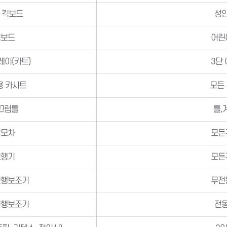
 킥보드
성
킥보드
어린
레이(카트)
3단
용 카시트
모든
끄럼틀
틀,
유모차
모든
보행기
모든
보행보조기
무전
보행보조기
전