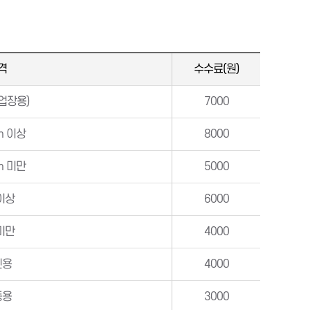
격
수수료(원)
업장용)
7000
m 이상
8000
m 미만
5000
이상
6000
미만
4000
인용
4000
동용
3000