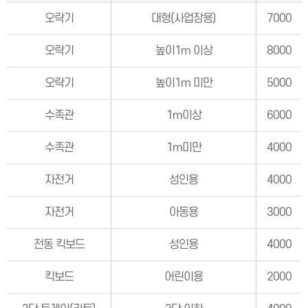
오락기
대형(사업장용)
7000
오락기
높이1m 이상
8000
오락기
높이1m 미만
5000
수족관
1m이상
6000
수족관
1m미만
4000
자전거
성인용
4000
자전거
아동용
3000
전동 킥보드
성인용
4000
킥보드
어린이용
2000