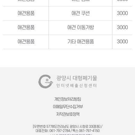
애견용품
애견 쿠션
3000
애견용품
애견 이동가방
3000
애견용품
기타 애견용품
3000
개인정보처리방침
이메일무단수집거부
저작권보호정책
[우편번호 57785] 전라남도 광양시 시청로 33(중동) /
대표전화 : 061-797-2784 / 팩스 061-797-4150