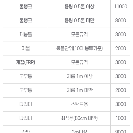
물탱크
용량 0.5톤 이상
11000
물탱크
용량 0.5톤 미만
8000
재봉틀
모든규격
3000
이불
묶음단위(100L봉투기준)
2000
개집(FRP)
모든규격
3000
고무통
지름 1m 이상
3000
고무통
지름 1m 미만
2000
다리미
스탠드용
3000
다리미
좌식용(80cm 미만)
1000
간판
3m이상
9000