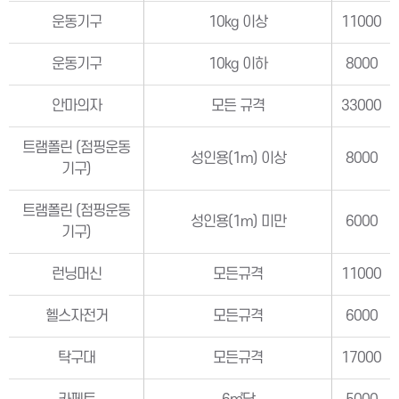
운동기구
10kg 이상
11000
운동기구
10kg 이하
8000
안마의자
모든 규격
33000
트램폴린 (점핑운동
성인용(1m) 이상
8000
기구)
트램폴린 (점핑운동
성인용(1m) 미만
6000
기구)
런닝머신
모든규격
11000
헬스자전거
모든규격
6000
탁구대
모든규격
17000