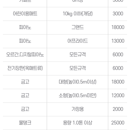
카페트
6㎡당
5000
어린이용매트
10kg 이하(개당)
3000
피아노
그랜드
18000
피아노
어프라이드
13000
오르간,디지털피아노
모든규격
6000
전기장판(옥매트류)
모든규격
6000
금고
대형(높이0.5m이상)
18000
금고
소형(높이0.5m미만)
12000
금고
가정용
2000
물탱크
용량 1.0톤 이상
25000