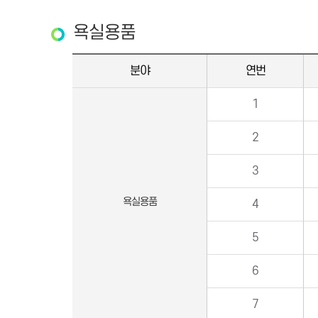
욕실용품
분야
연번
1
2
3
욕실용품
4
5
6
7