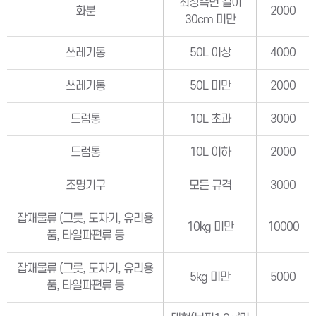
최장측면 길이
화분
2000
30cm 미만
쓰레기통
50L 이상
4000
쓰레기통
50L 미만
2000
드럼통
10L 초과
3000
드럼통
10L 이하
2000
조명기구
모든 규격
3000
잡재물류 (그릇, 도자기, 유리용
10kg 미만
10000
품, 타일파편류 등
잡재물류 (그릇, 도자기, 유리용
5kg 미만
5000
품, 타일파편류 등