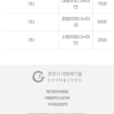
대형(부피1.0㎥미
기타
7000
만)
중형(부피0.5㎥이
기타
5000
상)
소형(부피0.5㎥미
기타
2000
만)
개인정보처리방침
이메일무단수집거부
저작권보호정책