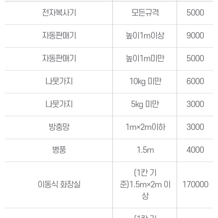
전자복사기
모든규격
5000
자동판매기
높이1m이상
9000
자동판매기
높이1m미만
5000
나뭇가지
10kg 미만
6000
나뭇가지
5kg 미만
3000
방충망
1m×2m이하
3000
병풍
1.5m
4000
(1칸 기
이동식 화장실
준)1.5m×2m 이
170000
상