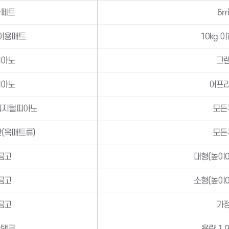
카페트
6
이용매트
10kg 
피아노
그
피아노
어프
디지털피아노
모든
(옥매트류)
모든
금고
대형(높이0
금고
소형(높이0
금고
가