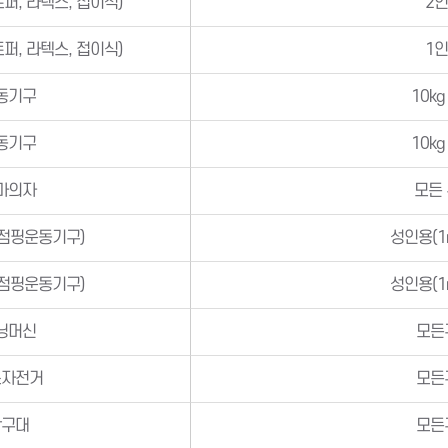
퍼, 라텍스, 접이식)
2
퍼, 라텍스, 접이식)
1
동기구
10k
동기구
10k
마의자
모든
(점핑운동기구)
성인용(1
(점핑운동기구)
성인용(1
닝머신
모든
스자전거
모든
탁구대
모든