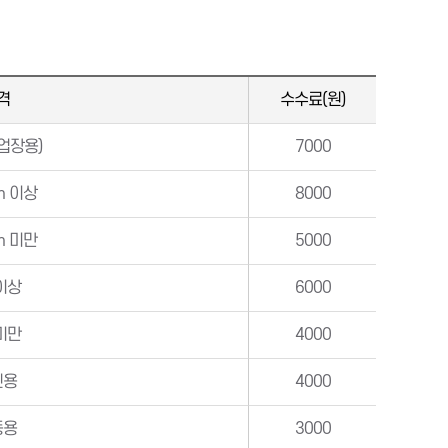
격
수수료(원)
업장용)
7000
m 이상
8000
m 미만
5000
이상
6000
미만
4000
인용
4000
동용
3000