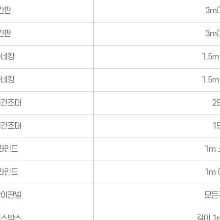
간판
3m
간판
3m
마네킹
1.5
마네킹
1.5
래건조대
2
래건조대
1
라인드
1m
라인드
1m
막이판넬
모든
이스박스
길이 1