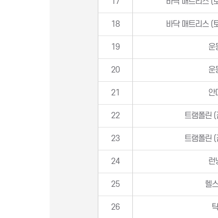
17
바닥 매트리스 (토
18
바닥 매트리스 (토
19
운
20
운
21
안
22
트램폴린 
23
트램폴린 
24
런
25
헬
26