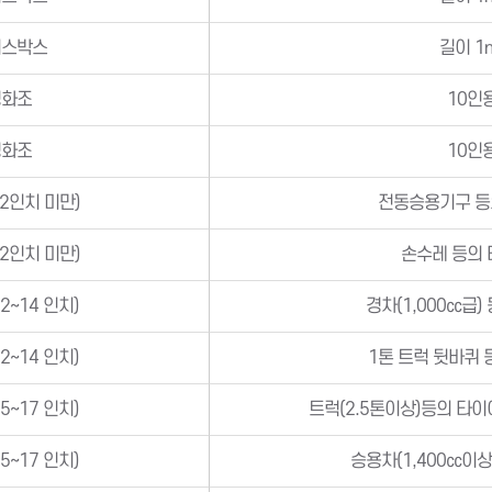
이스박스
길이 1
정화조
10인
정화조
10인
2인치 미만)
전동승용기구 등
2인치 미만)
손수레 등의 
2∼14 인치)
경차(1,000㏄급)
2∼14 인치)
1톤 트럭 뒷바퀴 
5∼17 인치)
트럭(2.5톤이상)등의 타이
5∼17 인치)
승용차(1,400㏄이상