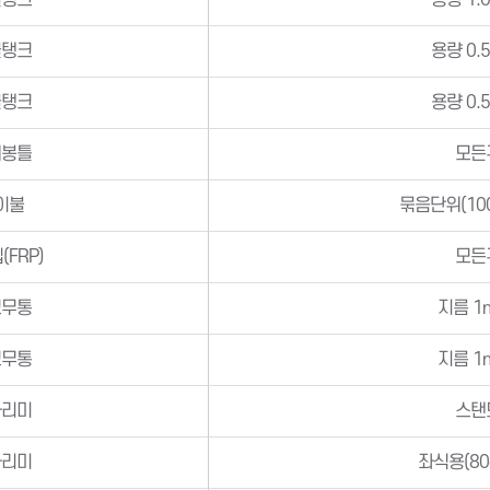
물탱크
용량 1.
물탱크
용량 0.
물탱크
용량 0.
재봉틀
모든
이불
묶음단위(10
(FRP)
모든
고무통
지름 1
고무통
지름 1
다리미
스탠
다리미
좌식용(80