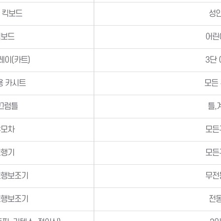
 킥보드
성
킥보드
어린
레이(카트)
3단
용 카시트
모든
끄럼틀
틀,
유모차
모든
보행기
모든
보행보조기
무전
보행보조기
전