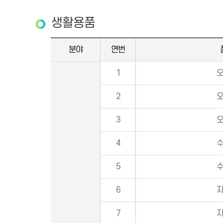
생활용품
분야
연번
1
2
3
4
5
6
7