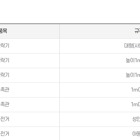
품목
규
오락기
대형(사
오락기
높이1
오락기
높이1
수족관
1m
수족관
1m
자전거
성
자전거
아