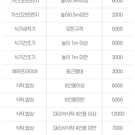
가스(오븐)렌지
높이0.5m이상
6000
가스(오븐)렌지
높이0.5m미만
2000
식기세척기
모든규격
5000
식기건조기
높이 1m 이상
5000
식기건조기
높이 1m 미만
3000
에어프라이어
둥근형태
3000
식탁,밥상
6인용이상
6000
식탁,밥상
6인용미만
5000
식탁,밥상
대리석식탁 4인용 이상
12000
식탁,밥상
대리석식탁 4인용 미만
7000