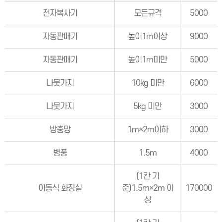
전자복사기
모든규격
5000
자동판매기
높이1m이상
9000
자동판매기
높이1m미만
5000
나뭇가지
10kg 미만
6000
나뭇가지
5kg 미만
3000
방충망
1m×2m이하
3000
병풍
1.5m
4000
(1칸 기
이동식 화장실
준)1.5m×2m 이
170000
상