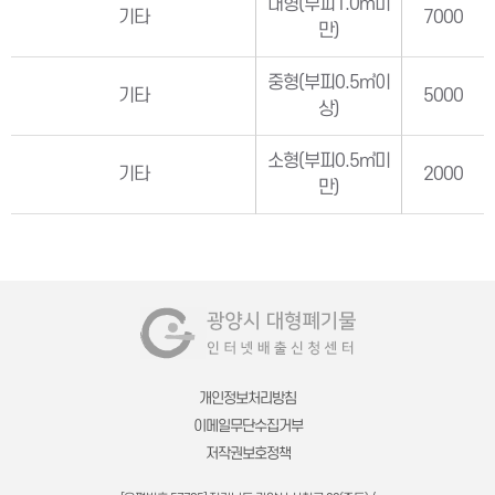
대형(부피1.0㎥미
기타
7000
만)
중형(부피0.5㎥이
기타
5000
상)
소형(부피0.5㎥미
기타
2000
만)
개인정보처리방침
이메일무단수집거부
저작권보호정책