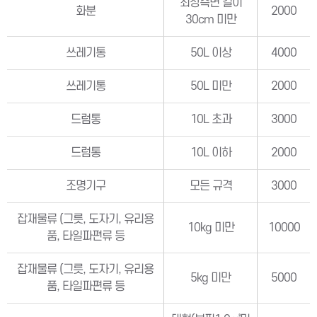
최장측면 길이
화분
2000
30cm 미만
쓰레기통
50L 이상
4000
쓰레기통
50L 미만
2000
드럼통
10L 초과
3000
드럼통
10L 이하
2000
조명기구
모든 규격
3000
잡재물류 (그릇, 도자기, 유리용
10kg 미만
10000
품, 타일파편류 등
잡재물류 (그릇, 도자기, 유리용
5kg 미만
5000
품, 타일파편류 등